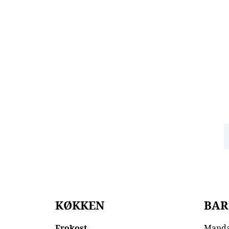
Tilmeld dig vores nyhedsbrev og modtag
nyheder, historier og gode tilbud fra Struktur
N
KØKKEN
BAR
Frokost
Mandag