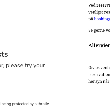
Ved reserva
venligst re
på
booking
Se gerne v
Allergie
Giv os venl
reservatio
hensyn når 